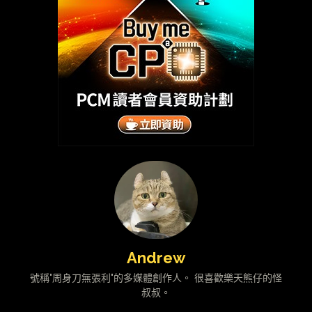
Andrew
號稱"周身刀無張利"的多媒體創作人。 很喜歡樂天熊仔的怪
叔叔。