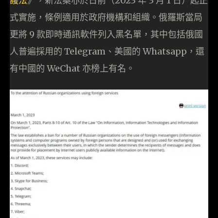
護法
》，新法案亦於日前（2023 年 3 月 1 日）起正
式實施，條例適用於政府機構和組織。俄羅斯當局
更將 9 款即時通訊軟件列入黑名單，其中包括俄國
人普遍採用的 Telegram、美國的 Whatsapp，還
有中國的 WeChat 亦榜上有名。