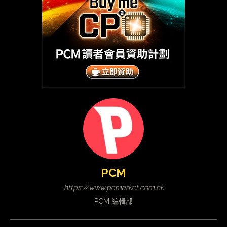
PCM
https://www.pcmarket.com.hk
PCM 編輯部