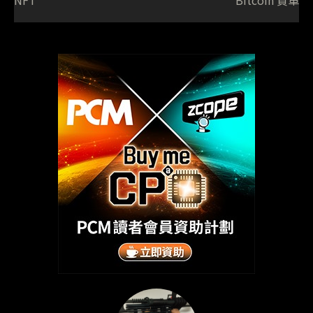
NFT
Bitcoin 買車