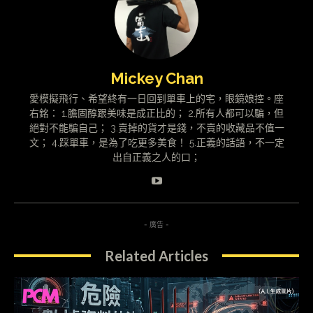
Mickey Chan
愛模擬飛行、希望終有一日回到單車上的宅，眼鏡娘控。座
右銘： 1.膽固醇跟美味是成正比的； 2.所有人都可以騙，但
絕對不能騙自己； 3.賣掉的貨才是錢，不賣的收藏品不值一
文； 4.踩單車，是為了吃更多美食！ 5.正義的話語，不一定
出自正義之人的口；
- 廣告 -
Related Articles