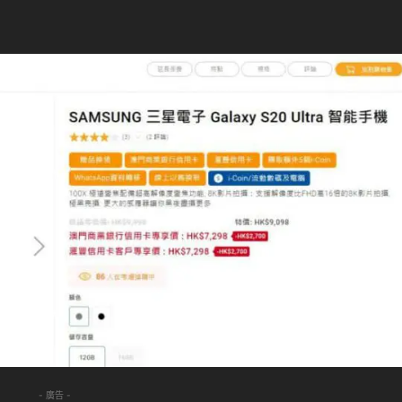
- 廣告 -