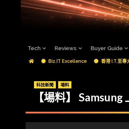
Tech
Reviews
Buyer Guide
Biz.IT Excellence
香港 I.T.至
科技新聞
場料
【場料】 Samsung