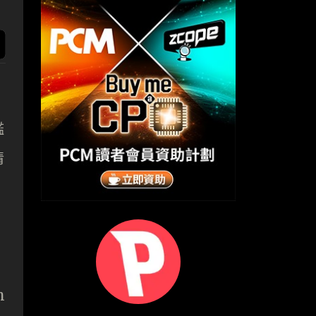
艦
情
h