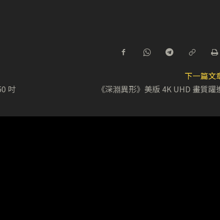
下一篇文
0 吋
《深淵異形》美版 4K UHD 畫質躍