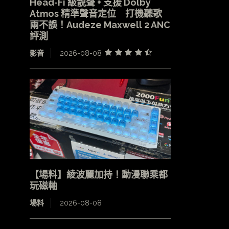
Head-Fi 級靚聲 + 支援 Dolby
Atmos 精準聲音定位 打機聽歌
兩不誤！Audeze Maxwell 2 ANC
評測
影音
2026-08-08
【場料】綾波麗加持！動漫聯乘都
玩磁軸
場料
2026-08-08