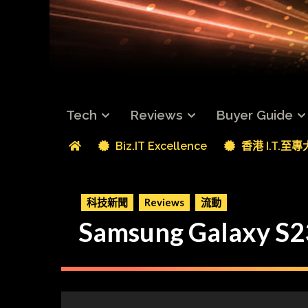
Tech
Reviews
Buyer Guide
Biz.IT Excellence
香港 I.T.至
科技新聞
Reviews
流動
Samsung Galax