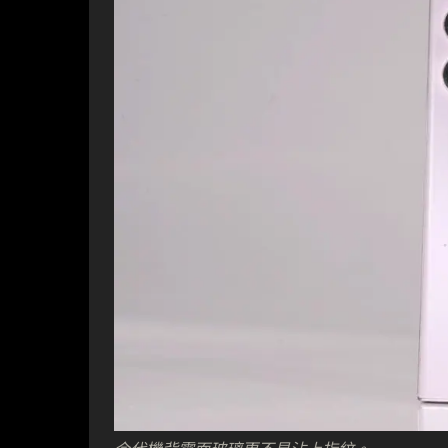
今代機背霧面玻璃更不易沾上指紋。