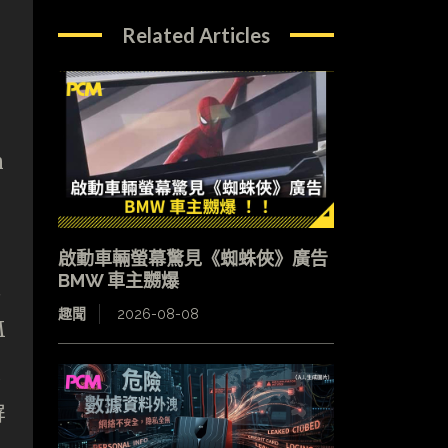
Related Articles
n
啟動車輛螢幕驚見《蜘蛛俠》廣告
BMW 車主嬲爆
超
趣聞
2026-08-08
M
及
屏