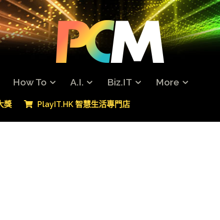
How To
A.I.
Biz.IT
More
專大獎
PlayIT.HK 智慧生活專門店