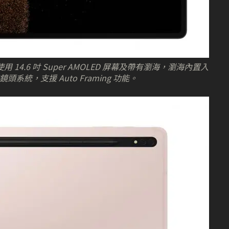
在於使用 14.6 吋 Super AMOLED 屏幕及帶有瀏海，瀏海內置入
頭系統，支援 Auto Framing 功能。