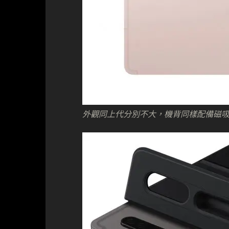
外觀同上代分別不大，機背同樣配備磁吸式