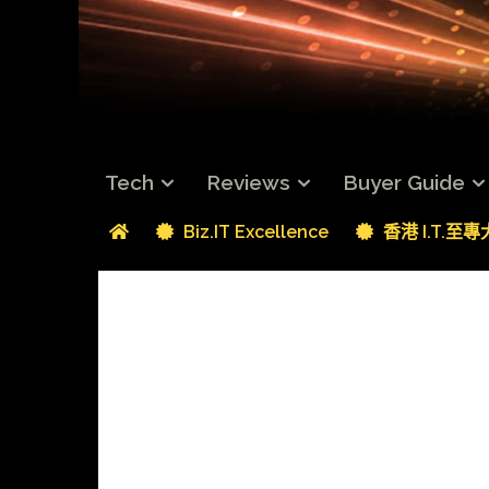
Tech
Reviews
Buyer Guide
Biz.IT Excellence
香港 I.T.至