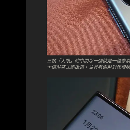
三顆「大眼」的中間那一個就是一億像素主鏡，
十倍潛望式遠攝鏡，並具有雷射對焦模