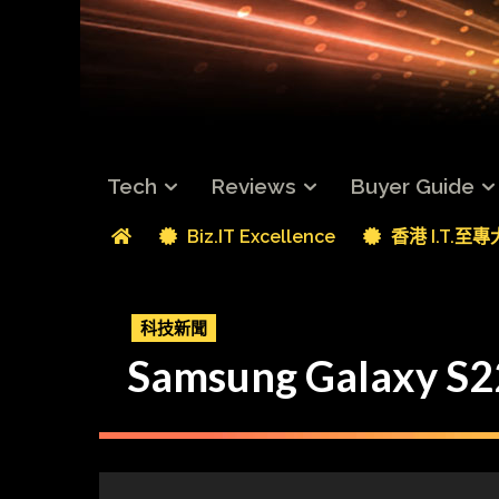
Tech
Reviews
Buyer Guide
Biz.IT Excellence
香港 I.T.至
科技新聞
Samsung Galax