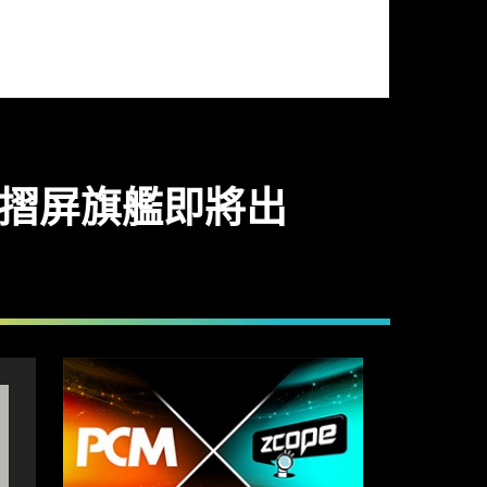
舉行 新摺屏旗艦即將出