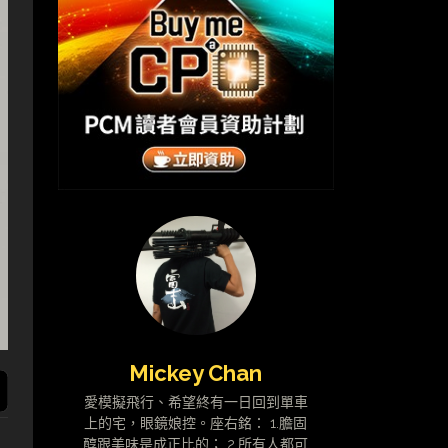
Mickey Chan
愛模擬飛行、希望終有一日回到單車
上的宅，眼鏡娘控。座右銘： 1.膽固
醇跟美味是成正比的； 2.所有人都可