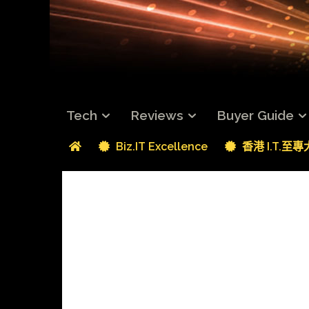
Tech
Reviews
Buyer Guide
Biz.IT Excellence
香港 I.T.至