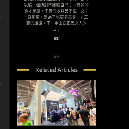
以騙，但絕對不能騙自己； 3.賣掉的
貨才是錢，不賣的收藏品不值一文；
布
4.踩單車，是為了吃更多美食！ 5.正
義的話語，不一定出自正義之人的
口；
- 廣告 -
Related Articles
官