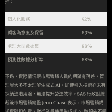
括：
個人化服務
92%
顧客滿意度及保留
89%
處理大型數據集
88%
預測性數據分析準
88%
不過，實際情況跟市場營銷人員的期望有落差，管
理層大多不太理解生成式 AI，即使引入技術亦未有
採納進階用途，無法提升營運效率。SAS 行政副總
裁兼市場營銷總監 Jenn Chase 表示，市場營銷講
求實驗和創意，對從業員使用生成式 AI 較領先不感