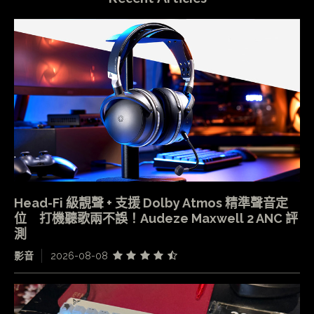
Head-Fi 級靚聲 + 支援 Dolby Atmos 精準聲音定
位 打機聽歌兩不誤！Audeze Maxwell 2 ANC 評
測
影音
2026-08-08