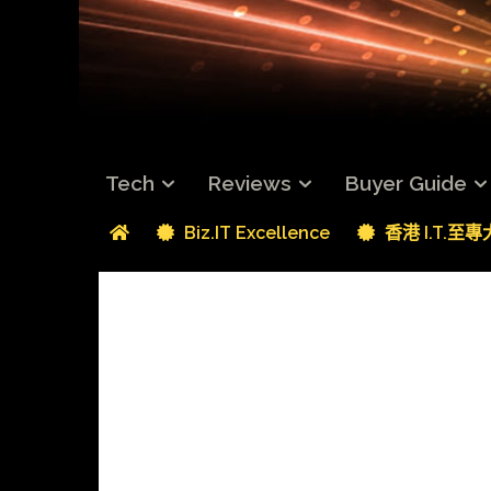
Tech
Reviews
Buyer Guide
Biz.IT Excellence
香港 I.T.至