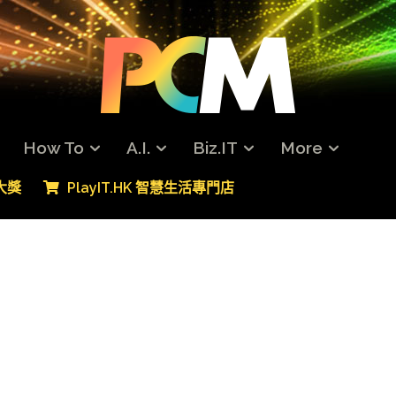
How To
A.I.
Biz.IT
More
專大獎
PlayIT.HK 智慧生活專門店