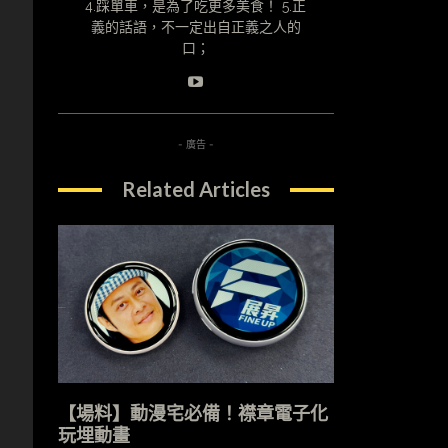
4.踩單車，是為了吃更多美食！ 5.正
義的話語，不一定出自正義之人的
，
口；
- 廣告 -
Related Articles
【場料】動漫宅必備！襟章電子化
玩埋動畫