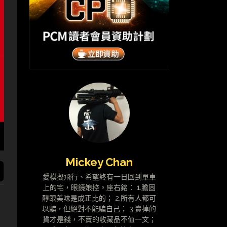
Mickey Chan
愛模擬飛行、希望終有一日回到單車
上的宅，眼鏡娘控。座右銘： 1.膽固
醇跟美味是成正比的； 2.所有人都可
以騙，但絕對不能騙自己； 3.賣掉的
貨才是錢，不賣的收藏品不值一文；