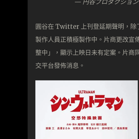
— 円谷プロダクション (@
圓谷在 Twitter 上刊登延期聲
製作人員正積極製作中。片商更改宣
整中」，顯示上映日未有定案。片商
交平台發佈消息。