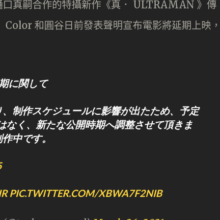
真嗣合作的特攝新作《真． ULTRAMAN 》傳
Color 和圓谷日前發表聲明宣布電影將延期上映
期に関して
り、制作スケジュールに影響が出たため、予定
ではなく、新たな公開時期へ調整させて頂きま
制作中です。
5
IR
PIC.TWITTER.COM/XBWA7F2NIB