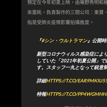
預定在今年初夏上映，由庵野秀明和樋口
來噩耗，負責製作的三間公司：東寶、 
指是受肺炎疫情影響拍攝進度。
『
#シン・ウルトラマン
』公開時
新型コロナウィルス感染症によ
していた「2021年初夏公開」
す。スタッフ一丸となって鋭意
詳細
HTTPS://T.CO/EAR9MKIU5
特報
HTTPS://T.CO/PP4WGMHH