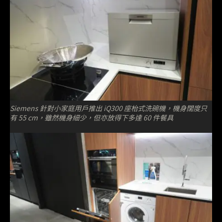
Siemens 針對小家庭用戶推出 iQ300 座枱式洗碗機，機身闊度只
有 55 cm，雖然機身細少，但亦放得下多達 60 件餐具