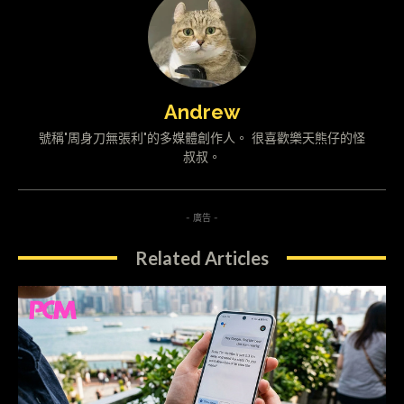
Andrew
號稱"周身刀無張利"的多媒體創作人。 很喜歡樂天熊仔的怪
叔叔。
- 廣告 -
Related Articles