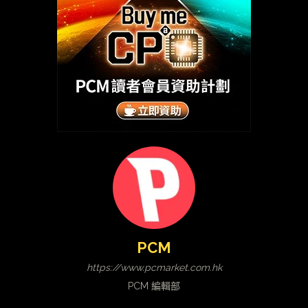
PCM
https://www.pcmarket.com.hk
PCM 編輯部