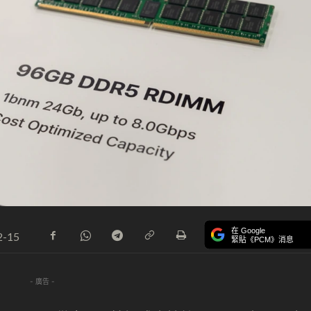
在 Google
2-15
緊貼《PCM》消息
- 廣告 -