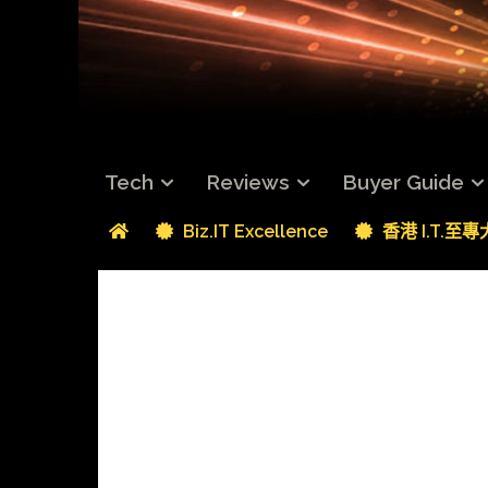
Tech
Reviews
Buyer Guide
Biz.IT Excellence
香港 I.T.至