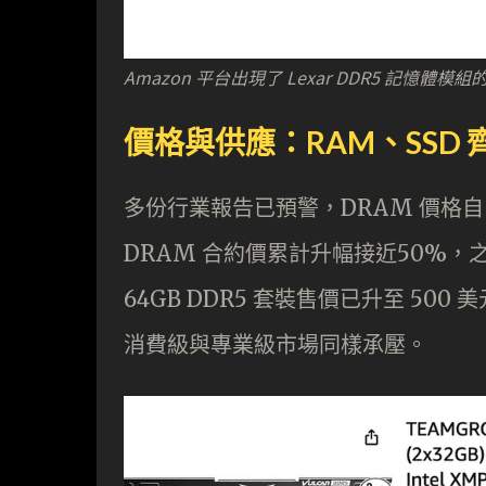
Amazon 平台出現了 Lexar DDR5 記憶體
價格與供應：RAM、SSD 
多份行業報告已預警，DRAM 價格自 
DRAM 合約價累計升幅接近50%
64GB DDR5 套裝售價已升至 50
消費級與專業級市場同樣承壓。​