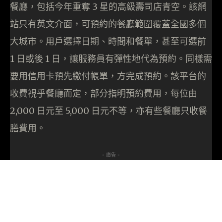
餐廳，包括今年重奪 3 星的高級壽司店青空。該網
站只有英文介面，可預約的餐廳範圍覆蓋全國多個
大城市。用戶選擇日期、時間和餐單，甚至可選前
1 日或後 1 日，讓服務員有彈性地代為預約。同樣需
要用信用卡預先繳付帳單，方完成預約。該平台的
收費視乎餐廳而定，部分指明預約費用，每位由
2,000 日元至 5,000 日元不等，亦有些餐廳只收餐
膳費用。
- 廣告 -