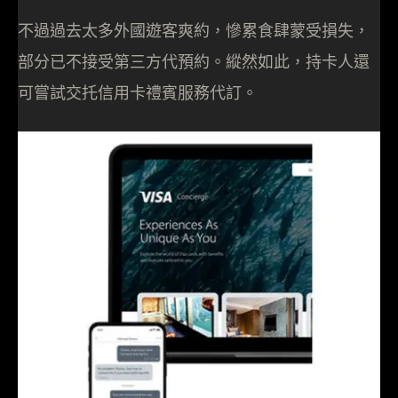
不過過去太多外國遊客爽約，慘累食肆蒙受損失，
部分已不接受第三方代預約。縱然如此，持卡人還
可嘗試交托信用卡禮賓服務代訂。