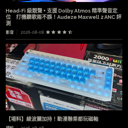
Head-Fi 級靚聲 + 支援 Dolby Atmos 精準聲音定
位 打機聽歌兩不誤！Audeze Maxwell 2 ANC 評
測
影音
2026-08-08
【場料】綾波麗加持！動漫聯乘都玩磁軸
場料
2026-08-08