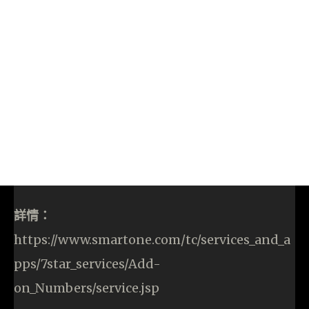
詳情：
https://www.smartone.com/tc/services_and_a
pps/7star_services/Add-
on_Numbers/service.jsp