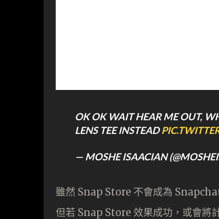
OK OK WAIT HEAR ME OUT, WH
LENS TEE INSTEAD
PIC.TWITT
— MOSHE ISAACIAN (@MOSHE
雖然 Snap Store 不會成為 Sn
但若 Snap Store 效果成功，或會