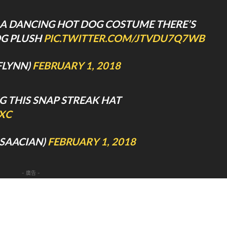
T A DANCING HOT DOG COSTUME THERE’S
OG PLUSH
PIC.TWITTER.COM/JTVDU7Q7WB
LYNN)
FEBRUARY 1, 2018
G THIS SNAP STREAK HAT
XC
ISAACIAN)
FEBRUARY 1, 2018
- 廣告 -