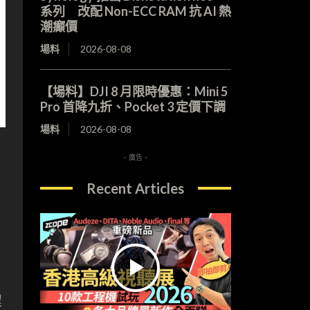
系列 改配 Non-ECC RAM 抗 AI 熱
潮癲價
場料
2026-08-08
【場料】DJI 8 月限時優惠：Mini 5
Pro 首降九折、Pocket 3 定價下調
場料
2026-08-08
- 廣告 -
Recent Articles
，
程