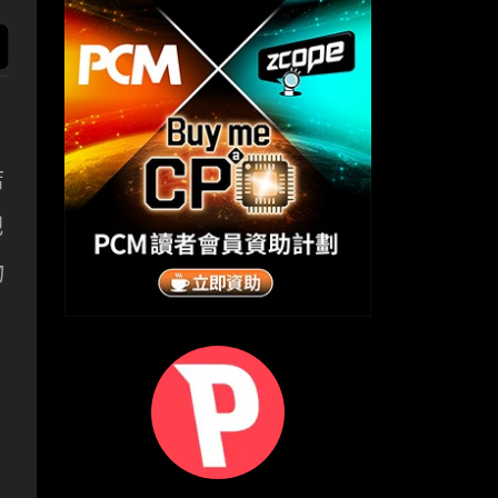
店
把
物