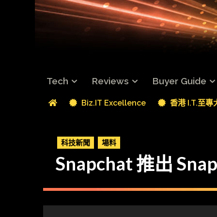
Tech
Reviews
Buyer Guide
Biz.IT Excellence
香港 I.T.至
科技新聞
場料
Snapchat 推出 