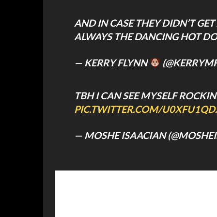
AND IN CASE THEY DIDN’T GE
ALWAYS THE DANCING HOT D
— KERRY FLYNN
(@KERRYMF
TBH I CAN SEE MYSELF ROCKIN
PIC.TWITTER.COM/U0XFU1QD
— MOSHE ISAACIAN (@MOSHE