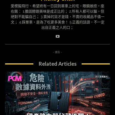
愛模擬飛行、希望終有一日回到單車上的宅，眼鏡娘控。座
右銘： 1.膽固醇跟美味是成正比的； 2.所有人都可以騙，但
絕對不能騙自己； 3.賣掉的貨才是錢，不賣的收藏品不值一
文； 4.踩單車，是為了吃更多美食！ 5.正義的話語，不一定
出自正義之人的口；
- 廣告 -
Related Articles