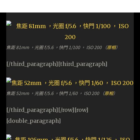
焦距 81mm ，光圈 f/5.6 ，快門 1/100 ， ISO 200 （
原相
）
[/third_paragraph][third_paragraph]
焦距 52mm ，光圈 f/5.6 ，快門 1/60 ， ISO 200 （
原相
）
[/third_paragraph][/row][row]
[double_paragraph]