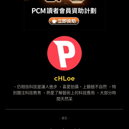
cHLoe
・仍相信科技是讓人進步 ・喜愛拍攝，上鏡極不自然 ・特
別關注科技教育 ・熱愛了解藝術上的科技應用 ・大部分時
間天然呆
- 廣告 -