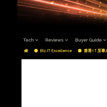
Tech
Reviews
Buyer Guide
Biz.IT Excellence
香港 I.T.至