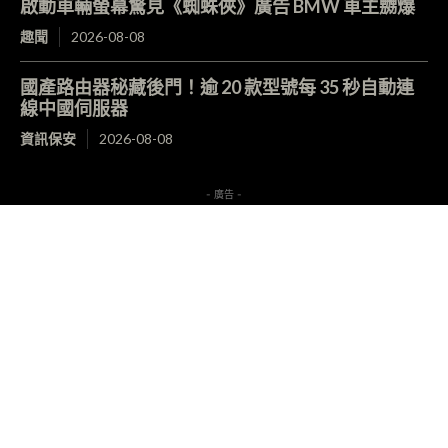
啟動車輛螢幕驚見《蜘蛛俠》廣告 BMW 車主嬲爆
趣聞
2026-08-08
國產路由器秘藏後門！逾 20 款型號每 35 秒自動連
線中國伺服器
資訊保安
2026-08-08
- 廣告 -