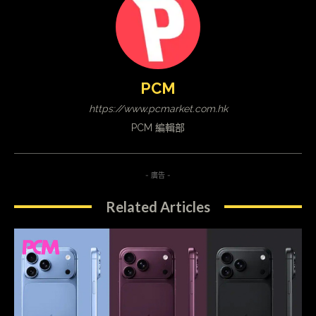
PCM
https://www.pcmarket.com.hk
PCM 編輯部
- 廣告 -
Related Articles