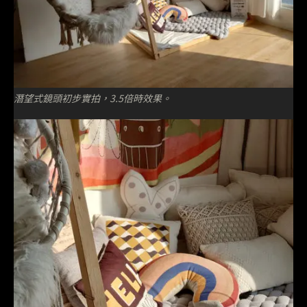
潛望式鏡頭初步實拍，3.5倍時效果。