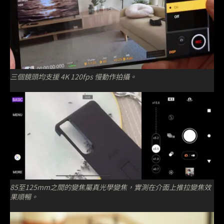
三個鏡頭均支援 4K 120fps 慢動作拍攝。
85至125mm之間的變焦屬真光學變焦，實測在介面上推拉變焦效
果順暢。