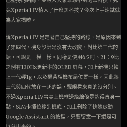
己堅持的路線，並融入大家意想不到的黑科技？究
竟Xperia 1 IV植入了什麼黑科技？今次上手速試就
為大家揭曉。
說Xperia 1 IV 是走著自己堅持的路線，是原因來到
了第四代，機身設計是沒有大改變，對比第三代的
話，可說是一模一樣。同樣是使用6.5 吋、21：9比
之例有120Hz更新率的OLED 屏幕，加上新機只較
上一代輕1g，以及機背相機布局位置一樣，因此將
三代與四代放在一起的話，驟眼看來真的沒分別。
不過Xperia 1 IV事實上機框邊緣線條是造得直身一
點，SIM卡插位移到機底，加上刪除了快速啟動
Google Assistant 的按鍵，只要留意一下還是可
以分出來的。