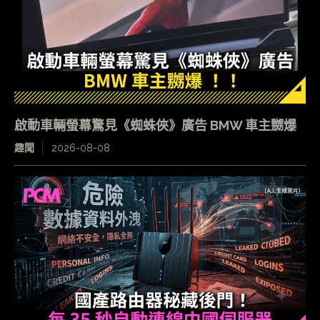
啟動車輛螢幕驚見《蜘蛛俠》廣告 BMW 車主嬲爆
趣聞
2026-08-08