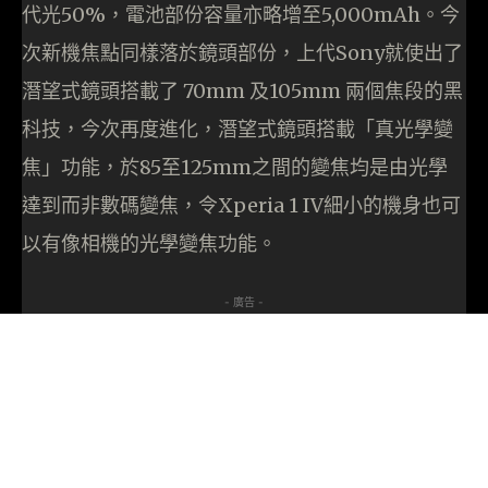
代光50%，電池部份容量亦略增至5,000mAh。今
次新機焦點同樣落於鏡頭部份，上代Sony就使出了
潛望式鏡頭搭載了 70mm 及105mm 兩個焦段的黑
科技，今次再度進化，潛望式鏡頭搭載「真光學變
焦」功能，於85至125mm之間的變焦均是由光學
達到而非數碼變焦，令Xperia 1 IV細小的機身也可
以有像相機的光學變焦功能。
- 廣告 -