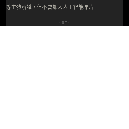
等主體辨識，但不會加入人工智能晶片⋯⋯
- 廣告 -