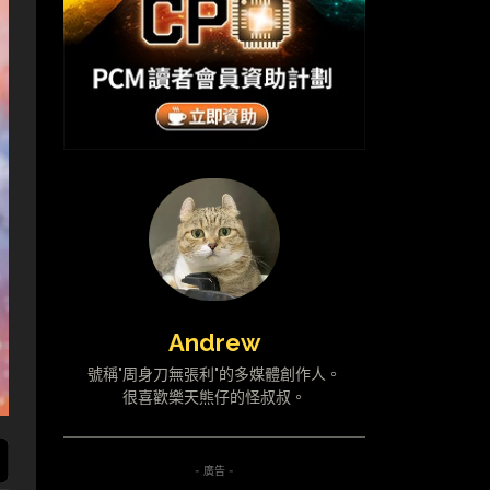
Andrew
號稱"周身刀無張利"的多媒體創作人。
很喜歡樂天熊仔的怪叔叔。
- 廣告 -