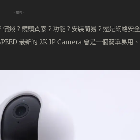
- 廣告 -
甚麼？價錢？鏡頭質素？功能？安裝簡易？還是網絡安
ED 最新的 2K IP Camera 會是一個簡單易用、