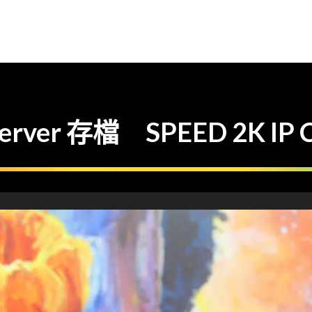
ver 存檔 SPEED 2K IP C