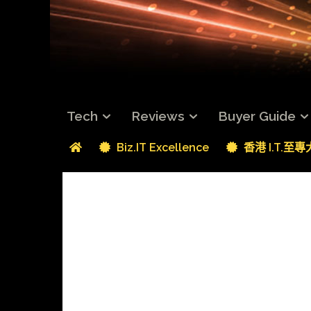
Tech
Reviews
Buyer Guide
Biz.IT Excellence
香港 I.T.至