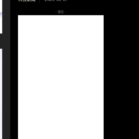
- 廣告 -