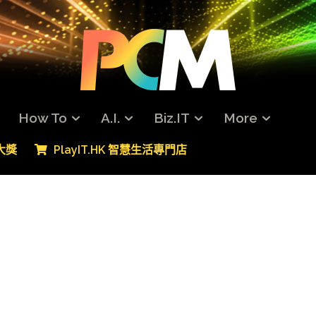
How To
A.I.
Biz.IT
More
專大獎
PlayIT.HK 智慧生活專門店