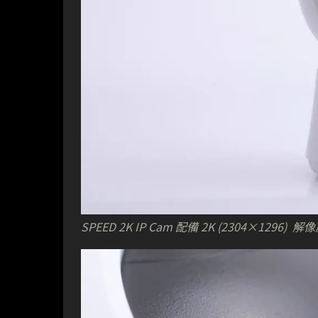
SPEED 2K IP Cam 配備 2K (2304×1296) 