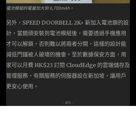
電池模組的電量加大到 6,700mAh。
另外，SPEED DOORBELL 2K+ 新加入電池鎖的設
計，當鏡頭安裝到電池模組後，需要透過手機應用
才可以解鎖，否則難以將兩者分開，這樣的設計能
減低門鐘被人破壞的機會。至於數據保安方面，用
家可以月費 HK$23 訂閱 CloudEdge 的雲端儲存及
管理服務，有關服務的伺服器設在新加坡，讓用戶
更安心使用。
- 廣告 -