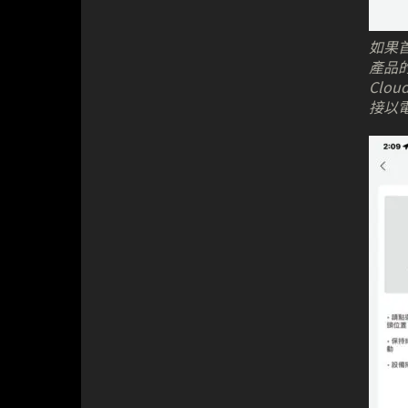
如果首次
產品
Clo
接以