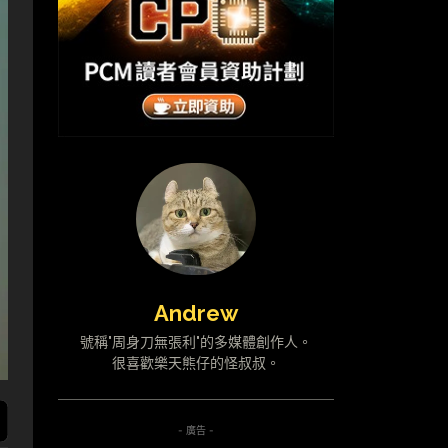
Andrew
號稱"周身刀無張利"的多媒體創作人。
很喜歡樂天熊仔的怪叔叔。
- 廣告 -