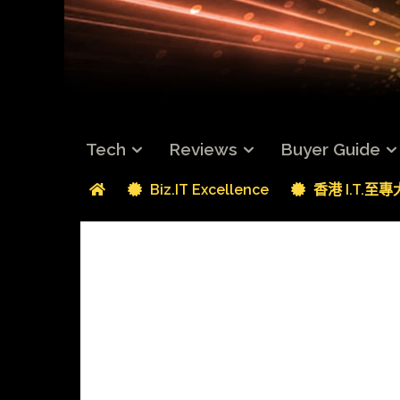
Tech
Reviews
Buyer Guide
Biz.IT Excellence
香港 I.T.至