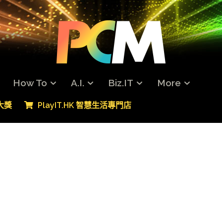
How To
A.I.
Biz.IT
More
專大獎
PlayIT.HK 智慧生活專門店