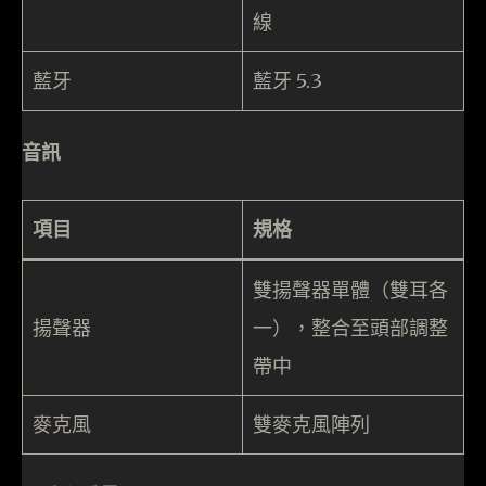
線
藍牙
藍牙 5.3
音訊
項目
規格
雙揚聲器單體（雙耳各
揚聲器
一），整合至頭部調整
帶中
麥克風
雙麥克風陣列