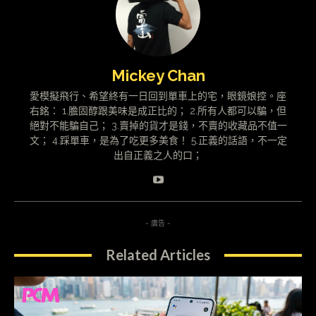
Mickey Chan
愛模擬飛行、希望終有一日回到單車上的宅，眼鏡娘控。座
右銘： 1.膽固醇跟美味是成正比的； 2.所有人都可以騙，但
絕對不能騙自己； 3.賣掉的貨才是錢，不賣的收藏品不值一
文； 4.踩單車，是為了吃更多美食！ 5.正義的話語，不一定
出自正義之人的口；
- 廣告 -
Related Articles