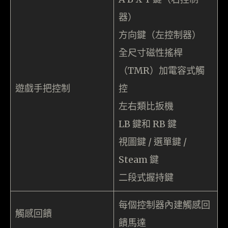
器）
方向鍵（左控制器）
全尺寸磁性搖桿
（TMR）加電容式觸
遊戲手把控制
控
左右類比扳機
LB 鍵和 RB 鍵
視圖鍵 / 選單鍵 /
Steam 鍵
二段式握持鍵
每個控制器內建觸感回
觸感回饋
饋馬達