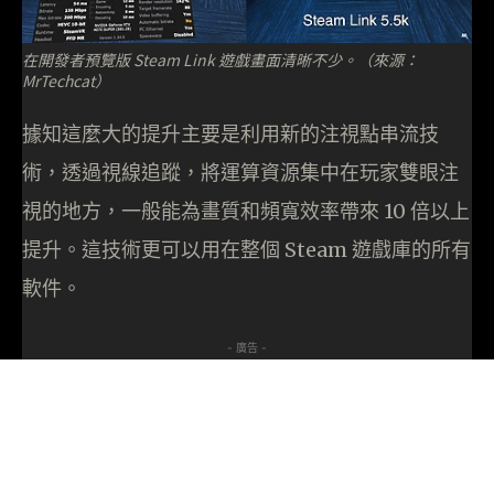
在開發者預覽版 Steam Link 遊戲畫面清晰不少。（來源：
MrTechcat）
據知這麼大的提升主要是利用新的注視點串流技
術，透過視線追蹤，將運算資源集中在玩家雙眼注
視的地方，一般能為畫質和頻寬效率帶來 10 倍以上
提升。這技術更可以用在整個 Steam 遊戲庫的所有
軟件。
- 廣告 -