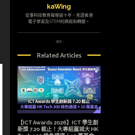
kaWing
從事科技教育報導逾十年，見證香港
電子學習及STEM的興起和轉變。
- 廣告 -
Related Articles
【ICT Awards 2026】ICT 學生創
新獎 7.20 截止！大專組贏城大 HK