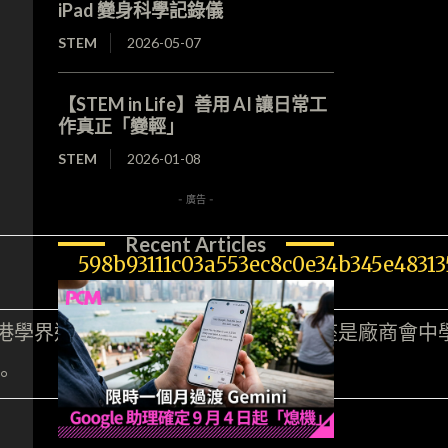
iPad 變身科學記錄儀
STEM
2026-05-07
【STEM in Life】善用 AI 讓日常工
作真正「變輕」
STEM
2026-01-08
- 廣告 -
Recent Articles
港學界迷你四驅車大賽2015」比賽獎座是廠商會
。