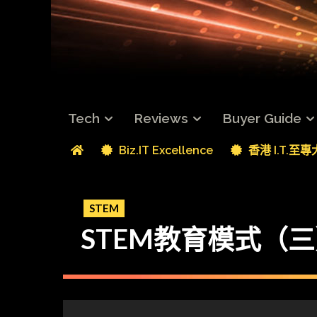
Tech
Reviews
Buyer Guide
Biz.IT Excellence
香港 I.T.至
STEM
STEM教育模式（