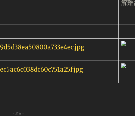
解難
- 廣告 -