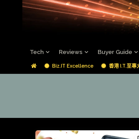
Tech
Reviews
Buyer Guide
Biz.IT Excellence
香港 I.T.至