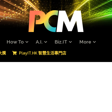
How To
A.I.
Biz.IT
More
專大獎
PlayIT.HK 智慧生活專門店