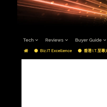
Tech
Reviews
Buyer Guide
Biz.IT Excellence
香港 I.T.至