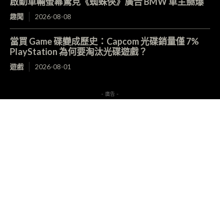
啟動車輛螢幕驚見《蜘蛛俠》廣告 BMW 車主嬲爆
趣聞
2026-08-08
當買 Game 碟變成歷史：Capcom 光碟銷量僅 7%
PlayStation 為何要淘汰光碟遊戲？
遊戲
2026-08-01
- 廣告 -