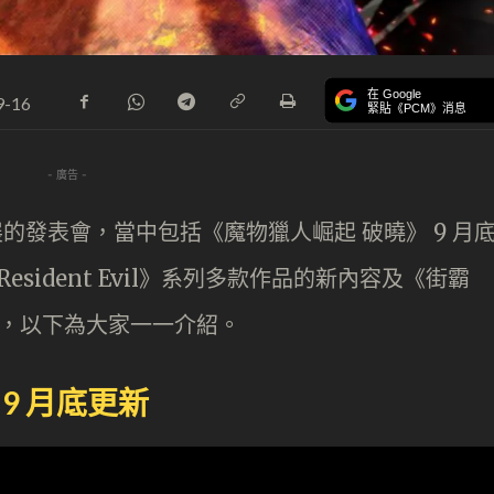
在 Google
9-16
緊貼《PCM》消息
- 廣告 -
展的發表會，當中包括《魔物獵人崛起 破曉》 9 月
esident Evil》系列多款作品的新內容及《街霸
報，以下為大家一一介紹。
9 月底更新