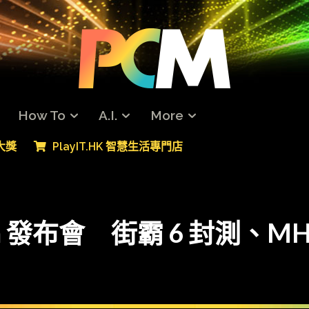
How To
A.I.
More
專大獎
PlayIT.HK 智慧生活專門店
om 發布會 街霸 6 封測、M