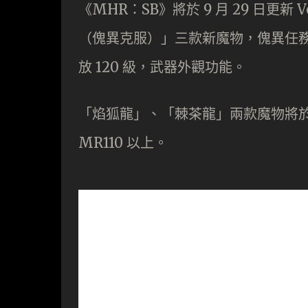
《MHR：SB》將於 9 月 29 日更新
（傀異克服）」三款新魔物，傀異任務
放 120 級，武器外觀功能。
「焰狐龍」、「棘茶龍」兩款魔物將於
MR110 以上。