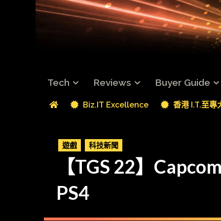
Tech
Reviews
Buyer Guide
Biz.IT Excellence
香港 I.T.至
遊戲
科技新聞
【TGS 22】Capc
PS4