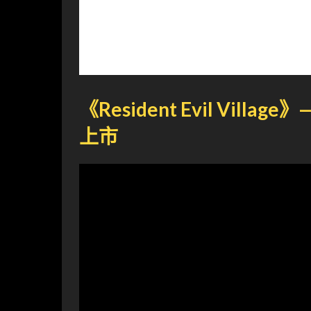
《Resident Evil Villa
上市