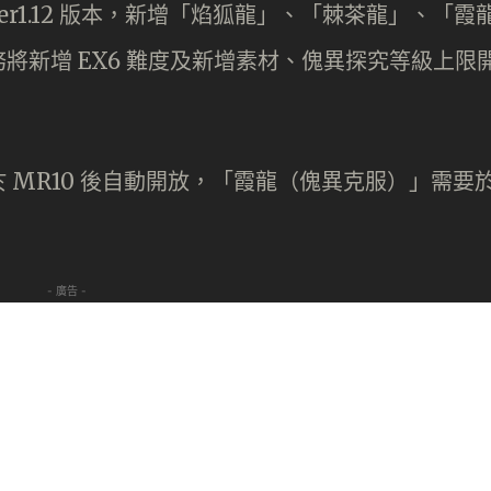
 Ver1.12 版本，新增「焰狐龍」、「棘茶龍」、「霞
將新增 EX6 難度及新增素材、傀異探究等級上限
 MR10 後自動開放，「霞龍（傀異克服）」需要
- 廣告 -