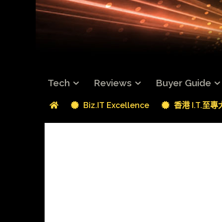
Tech
Reviews
Buyer Guide
Biz.IT Excellence
香港 I.T.至