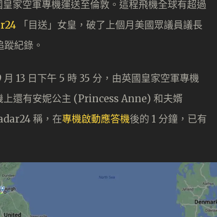
國皇家空軍專機運送至倫敦。這程飛機全球有超過
ar24
「目送」女皇，破了上個月美國眾議員議長
萬人追蹤紀錄。
 13 日下午 5 時 35 分，由英國皇家空軍專機
有安妮公主 (Princess Anne) 和夫婿
radar24 稱，在
專機啟動應答機
後的 1 分鐘，已有