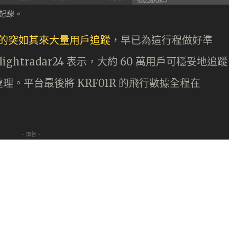
行記錄。
訪台灣的突如其來大量用戶追蹤
，早已為這行程做好準
htradar24 表示，大約 60 萬用戶可穩妥地追蹤
。平台最後將 KRF01R 的飛行數據全程在
- 廣告 -