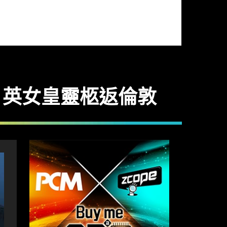
「目送」英女皇靈柩返倫敦