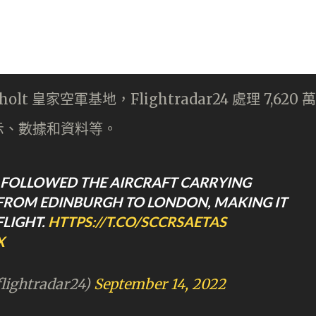
 皇家空軍基地，Flightradar24 處理 7,620 萬
示、數據和資料等。
E FOLLOWED THE AIRCRAFT CARRYING
N FROM EDINBURGH TO LONDON, MAKING IT
FLIGHT.
HTTPS://T.CO/SCCRSAETAS
X
lightradar24)
September 14, 2022