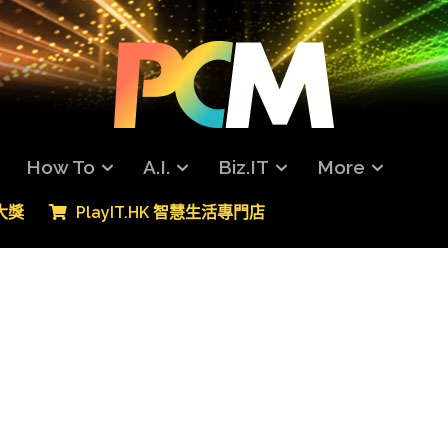
How To
A.I.
Biz.IT
More
專大獎
PlayIT.HK 智慧生活專門店