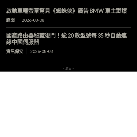
啟動車輛螢幕驚見《蜘蛛俠》廣告 BMW 車主嬲爆
趣聞
2026-08-08
國產路由器秘藏後門！逾 20 款型號每 35 秒自動連
線中國伺服器
資訊保安
2026-08-08
- 廣告 -