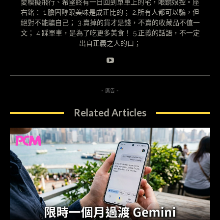
愛模擬飛行、希望終有一日回到單車上的宅，眼鏡娘控。座
右銘： 1.膽固醇跟美味是成正比的； 2.所有人都可以騙，但
絕對不能騙自己； 3.賣掉的貨才是錢，不賣的收藏品不值一
文； 4.踩單車，是為了吃更多美食！ 5.正義的話語，不一定
出自正義之人的口；
- 廣告 -
Related Articles