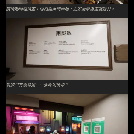
疫情期間經濟差，兩餸飯乘時興起，而家更成為遊戲題材。
餐牌只有幾味餸⋯⋯係咪咁簡單？