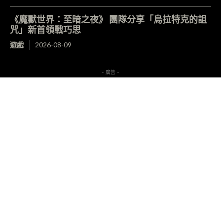
《魔獸世界：至暗之夜》 團隊分享「烏拉特克的詛
咒」新首領戰巧思
遊戲
2026-08-09
- 廣告 -