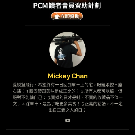
Mickey Chan
愛模擬飛行、希望終有一日回到單車上的宅，眼鏡娘控。座
右銘： 1.膽固醇跟美味是成正比的； 2.所有人都可以騙，但
絕對不能騙自己； 3.賣掉的貨才是錢，不賣的收藏品不值一
文； 4.踩單車，是為了吃更多美食！ 5.正義的話語，不一定
出自正義之人的口；