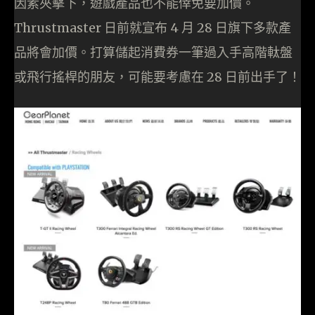
因素夾擊下，遊戲產品也不能倖免要加價。
Thrustmaster 日前就宣布 4 月 28 日旗下多款產
品將會加價。打算儲起消費券一筆過入手高階軚盤
或飛行搖桿的朋友，可能要考慮在 28 日前出手了！