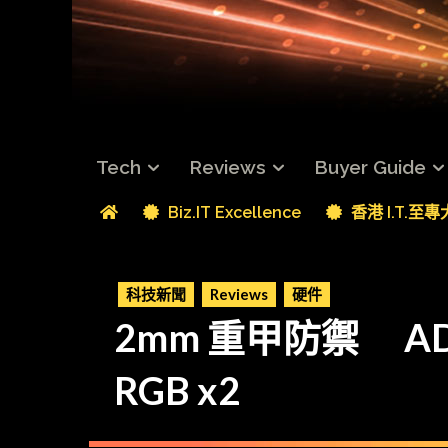
Tech
Reviews
Buyer Guide
Biz.IT Excellence
香港 I.T.至
科技新聞
Reviews
硬件
2mm 重甲防禦 ADATA
RGB x2