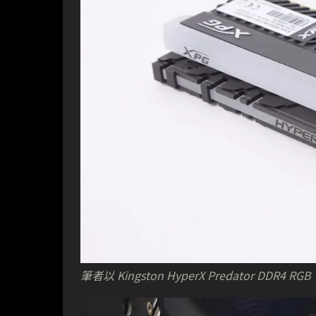
筆者以 Kingston HyperX Predator D