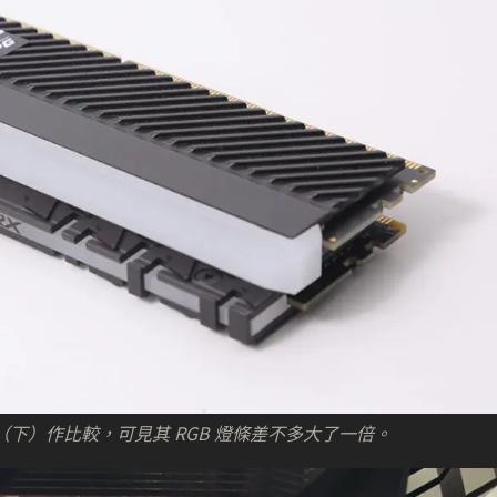
DR4 RGB（下）作比較，可見其 RGB 燈條差不多大了一倍。