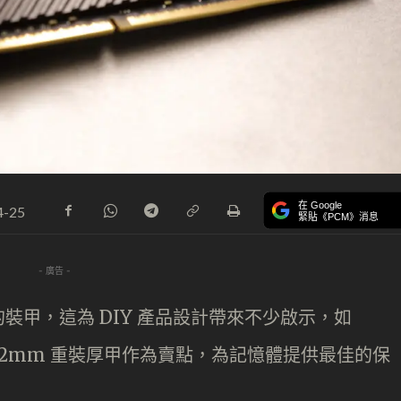
在 Google
4-25
緊貼《PCM》消息
- 廣告 -
裝甲，這為 DIY 產品設計帶來不少啟示，如
5G，即以 2mm 重裝厚甲作為賣點，為記憶體提供最佳的保