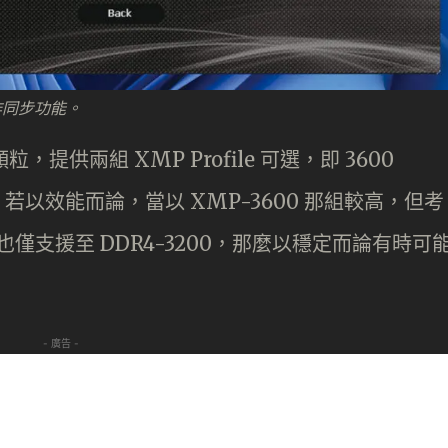
設定作同步功能。
顆粒，提供兩組 XMP Profile 可選，即 3600
-22-22。若以效能而論，當以 XMP-3600 那組較高，但考
，官方也僅支援至 DDR4-3200，那麼以穩定而論有時可
- 廣告 -