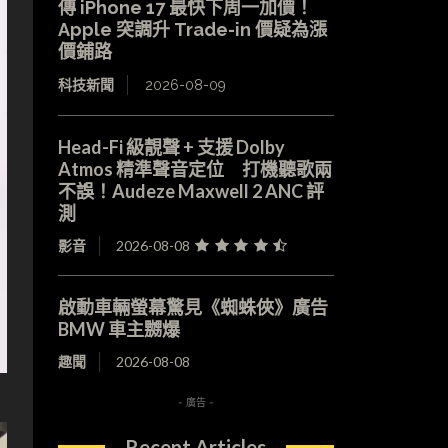
傳 iPhone 17 最快下周一加價！
Apple 突調升 Trade-in 價疑為漲
價鋪路
科技新聞
2026-08-09
Head-Fi 級靚聲 + 支援 Dolby
Atmos 精準聲音定位 打機聽歌兩
不誤！Audeze Maxwell 2 ANC 評
測
影音
2026-08-08
啟動車輛螢幕驚見《蜘蛛俠》廣告
BMW 車主嬲爆
趣聞
2026-08-08
- 廣告 -
Recent Articles