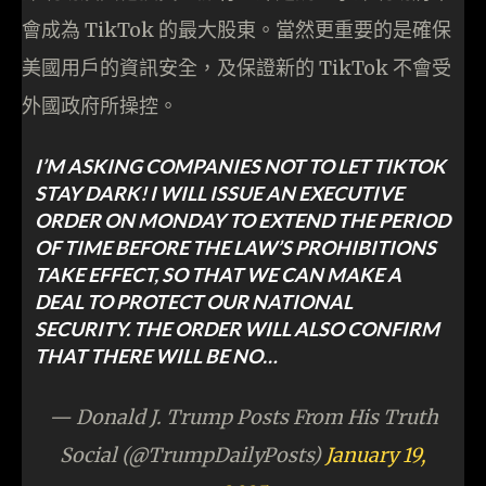
會成為 TikTok 的最大股東。當然更重要的是確保
美國用戶的資訊安全，及保證新的 TikTok 不會受
外國政府所操控。
I’M ASKING COMPANIES NOT TO LET TIKTOK
STAY DARK! I WILL ISSUE AN EXECUTIVE
ORDER ON MONDAY TO EXTEND THE PERIOD
OF TIME BEFORE THE LAW’S PROHIBITIONS
TAKE EFFECT, SO THAT WE CAN MAKE A
DEAL TO PROTECT OUR NATIONAL
SECURITY. THE ORDER WILL ALSO CONFIRM
THAT THERE WILL BE NO…
— Donald J. Trump Posts From His Truth
Social (@TrumpDailyPosts)
January 19,