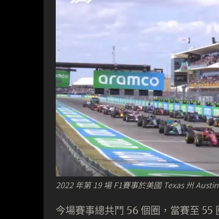
2022 年第 19 場 F1賽事於美國 Texas 州 Austin 的
今場賽事總共鬥 56 個圈，當賽至 55