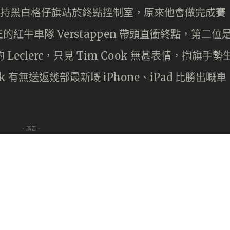
，手持黑白格仔旗站於終點控制室，原來他會做完成賽
牛車隊 Verstappen 帶頭直衝終點，第二位
Leclerc，只見 Tim Cook 無甚表情，揈旗手勢
k 有無送返幾部最新嘅 iPhone、iPad 比勝出嘅車
- 廣告 -