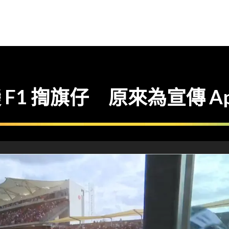
O 變 F1 揈旗仔 原來為宣傳 Ap