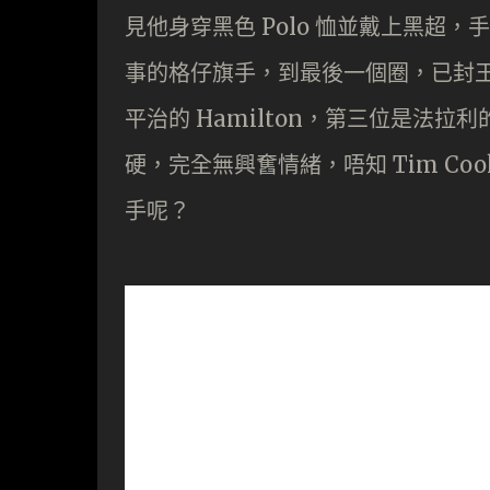
見他身穿黑色 Polo 恤並戴上黑超
事的格仔旗手，到最後一個圈，已封王的紅
平治的 Hamilton，第三位是法拉利的 
硬，完全無興𡚒情緒，唔知 Tim Coo
手呢？