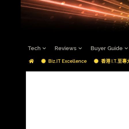
Tech
Reviews
Buyer Guide
Biz.IT Excellence
香港 I.T.至