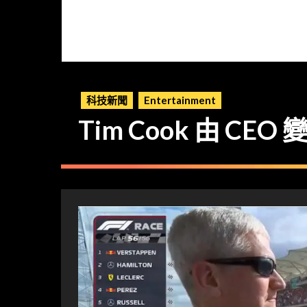
科技新聞
Entertainment
Tim Cook 由 CE