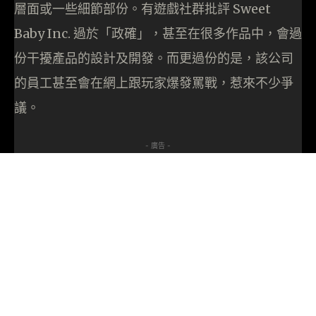
層面或一些細節部份。有遊戲社群批評 Sweet
Baby Inc. 過於「政確」，甚至在很多作品中，會過
份干擾產品的設計及開發。而更過份的是，該公司
的員工甚至會在網上跟玩家爆發罵戰，惹來不少爭
議。
- 廣告 -