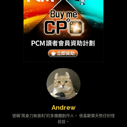
Andrew
號稱"周身刀無張利"的多媒體創作人。 很喜歡樂天熊仔的怪
叔叔。