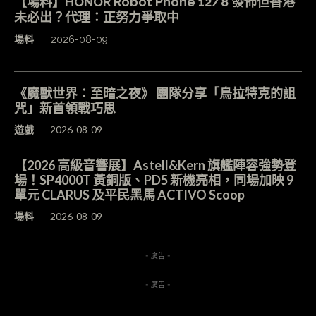
【場料】HONOR Robot Phone 12/8 發佈但香港
未必出？代理：正努力爭取中
場料
2026-08-09
《魔獸世界：至暗之夜》 團隊分享「烏拉特克的詛
咒」新首領戰巧思
遊戲
2026-08-09
【2026 高級音響展】Astell&Kern 旗艦陣容強勢登
場！SP4000T 黃銅版、PD5 新機亮相，同場加映 9
單元 CLARUS 及平民黑馬 ACTIVO Scoop
場料
2026-08-09
- 廣告 -
- 廣告 -