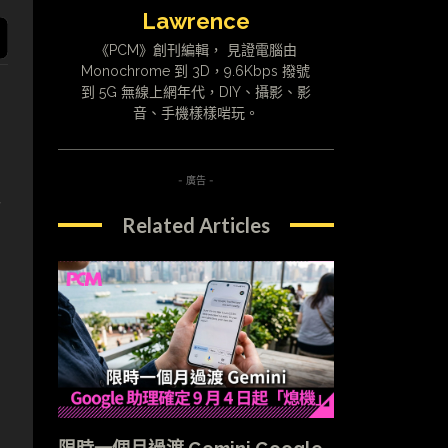
Lawrence
《PCM》創刊編輯， 見證電腦由
Monochrome 到 3D，9.6Kbps 撥號
到 5G 無線上網年代，DIY、攝影、影
音、手機樣樣啱玩。
- 廣告 -
排
Related Articles