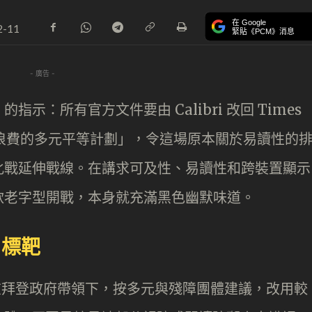
在 Google
2-11
緊貼《PCM》消息
- 廣告 -
：所有官方文件要由 Calibri 改回 Times
打擊浪費的多元平等計劃」，令這場原本關於易讀性的
化戰延伸戰線。在講求可及性、易讀性和跨裝置顯示
款老字型開戰，本身就充滿黑色幽默味道。
」標靶
院在拜登政府帶領下，按多元與殘障團體建議，改用較