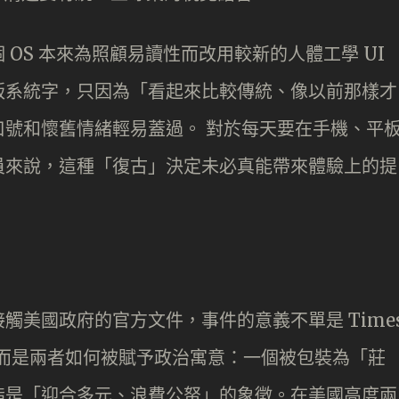
OS 本來為照顧易讀性而改用較新的人體工學 UI
版系統字，只因為「看起來比較傳統、像以前那樣才
號和懷舊情緒輕易蓋過。 對於每天要在手機、平
員來說，這種「復古」決定未必真能帶來體驗上的提
觸美國政府的官方文件，事件的意義不單是 Time
誰較美觀，而是兩者如何被賦予政治寓意：一個被包裝為「莊
指是「迎合多元、浪費公帑」的象徵。在美國高度兩