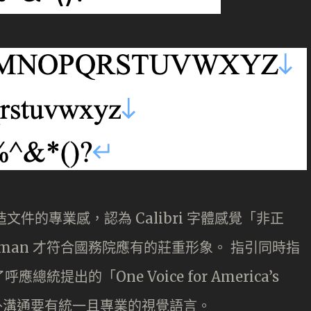
文件的專業感，認為 Calibri 字體感覺「非正
Roman 才符合國務院應有的莊重形象。 指引同時指
呼應總統提出的「One Voice for America’s
，強調對外溝通要有統一且專業的視覺語言。