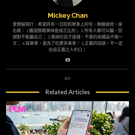
Mickey Chan
愛模擬飛行、希望終有一日回到單車上的宅，眼鏡娘控。座
右銘： 1.膽固醇跟美味是成正比的； 2.所有人都可以騙，但
絕對不能騙自己； 3.賣掉的貨才是錢，不賣的收藏品不值一
文； 4.踩單車，是為了吃更多美食！ 5.正義的話語，不一定
出自正義之人的口；
- 廣告 -
Related Articles