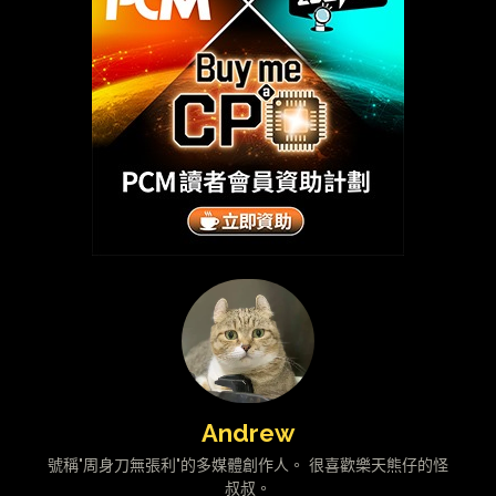
Andrew
號稱"周身刀無張利"的多媒體創作人。 很喜歡樂天熊仔的怪
叔叔。