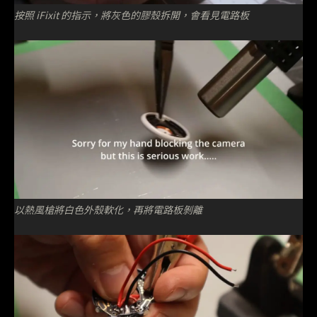
按照 iFixit 的指示，將灰色的膠殼拆開，會看見電路板
以熱風槍將白色外殼軟化，再將電路板剝離