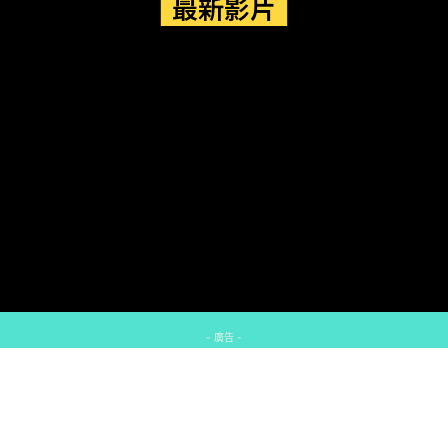
最新影片
- 廣告 -