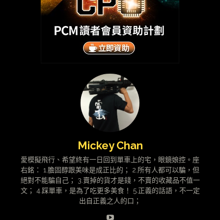
Mickey Chan
愛模擬飛行、希望終有一日回到單車上的宅，眼鏡娘控。座
右銘： 1.膽固醇跟美味是成正比的； 2.所有人都可以騙，但
絕對不能騙自己； 3.賣掉的貨才是錢，不賣的收藏品不值一
文； 4.踩單車，是為了吃更多美食！ 5.正義的話語，不一定
出自正義之人的口；