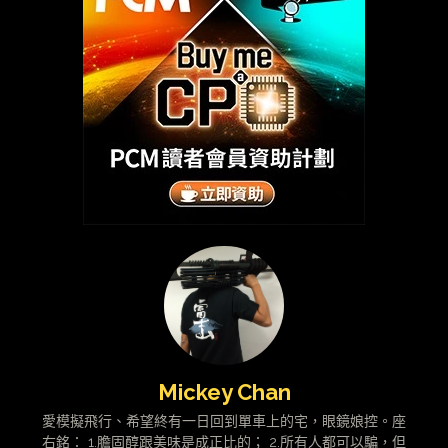
Mickey Chan
愛模擬飛行、希望終有一日回到單車上的宅，眼鏡娘控。座
右銘： 1.膽固醇跟美味是成正比的； 2.所有人都可以騙，但