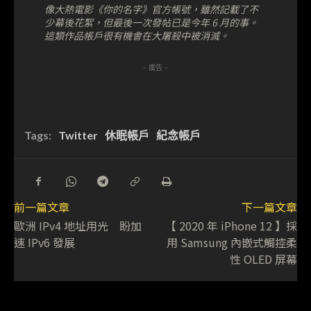
像大熱電影《你的名字》官方帳號，雖然記載了不
少幕後花絮，但最後一次發帖已是今年 6 月的事。
這類作品帳戶很有機會在大屠殺中被消滅。
- 廣告 -
Tags:
Twitter
休眠帳戶
紀念帳戶
前一篇文章
下一篇文章
歐洲 IPv4 地址用光 盼加
【 2020 年 iPhone 12 】採
速 IPv6 發展
用 Samsung 內嵌式觸控柔
性 OLED 屏幕