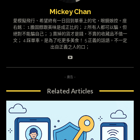
Mickey Chan
愛模擬飛行、希望終有一日回到單車上的宅，眼鏡娘控。座
右銘： 1.膽固醇跟美味是成正比的； 2.所有人都可以騙，但
絕對不能騙自己； 3.賣掉的貨才是錢，不賣的收藏品不值一
文； 4.踩單車，是為了吃更多美食！ 5.正義的話語，不一定
出自正義之人的口；
- 廣告 -
Related Articles