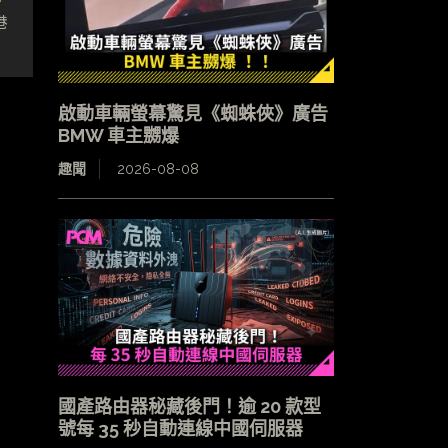
港
啟動車輛螢幕驚見《蜘蛛俠》廣告
BMW 車主嬲爆
趣聞
2026-08-08
國產路由器秘藏後門！逾 20 款型
號每 35 秒自動連線中國伺服器