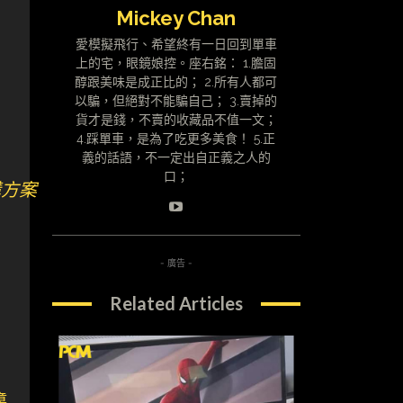
Mickey Chan
愛模擬飛行、希望終有一日回到單車
上的宅，眼鏡娘控。座右銘： 1.膽固
醇跟美味是成正比的； 2.所有人都可
以騙，但絕對不能騙自己； 3.賣掉的
貨才是錢，不賣的收藏品不值一文；
4.踩單車，是為了吃更多美食！ 5.正
義的話語，不一定出自正義之人的
口；
購方案
- 廣告 -
Related Articles
章