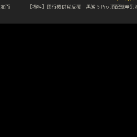
為跑友而
【場料】國行機供貨反覆 黑鯊 5 Pro 頂配艱辛到