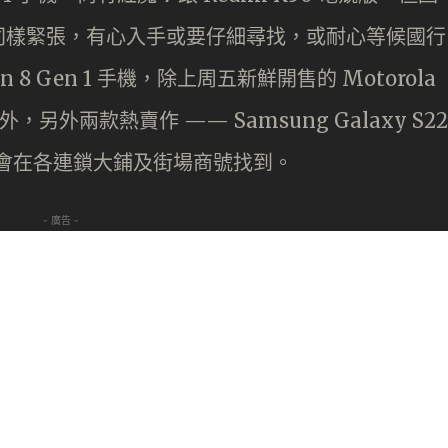
同樣緊張，有心入手或要仔細尋找，或耐心等候國行
 8 Gen 1 手機，除上周五新鮮開售的 Motorola
9 ）外，另外兩款熱賣作 —— Samsung Galaxy S22
，則仍有機會在各連鎖大鋪及街場商號找到。
- 廣告 -