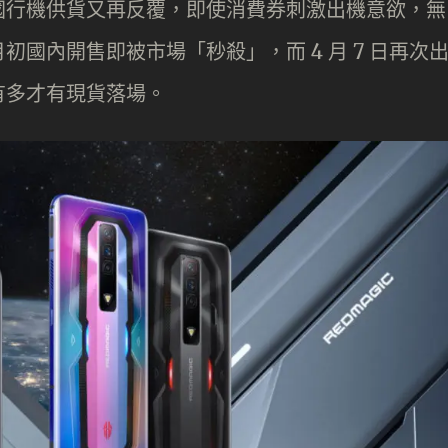
國行機供貨又再反覆，即使消費券刺激出機意欲，無
國內開售即被市場「秒殺」，而 4 月 7 日再次
周有多才有現貨落場。