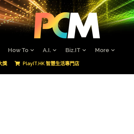
How To
A.I.
Biz.IT
More
專大獎
PlayIT.HK 智慧生活專門店