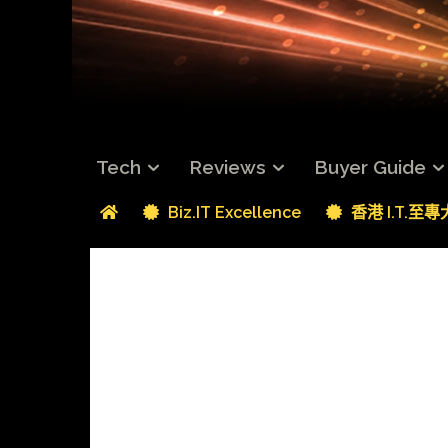
Tech
Reviews
Buyer Guide
Biz.IT Excellence
香港 I.T.至