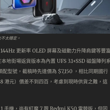
來貨也不太穩定。
片組、 144Hz 更新率 OLED 屏幕及磁動力升降肩鍵等豐
本地街場返貨版本為內置 UFS 3.1+SSD 磁盤陣列
B 儲存頂配型號，截稿時先達價為 $7,150 ，相比同期國行
6,768 港元）價差不到四百，考慮到現時供貨之難，這
n 1 手機，尚有紅魔 7 跟 Redmi K50 電競版，但因