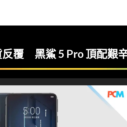
覆 黑鯊 5 Pro 頂配艱