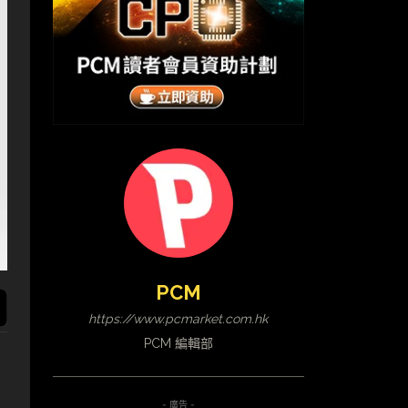
PCM
https://www.pcmarket.com.hk
PCM 編輯部
- 廣告 -