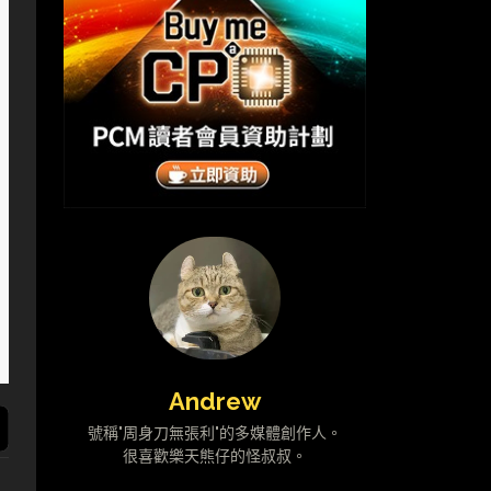
Andrew
號稱"周身刀無張利"的多媒體創作人。
很喜歡樂天熊仔的怪叔叔。