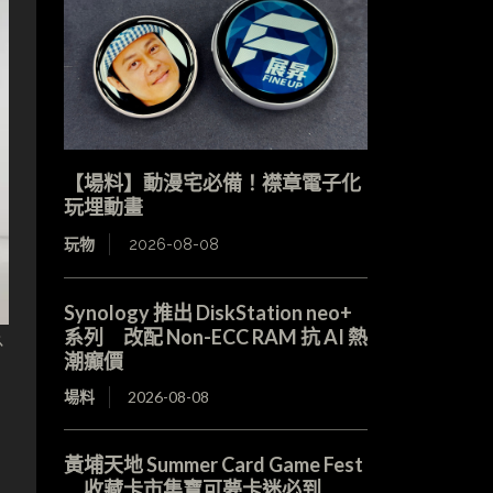
【場料】動漫宅必備！襟章電子化
玩埋動畫
玩物
2026-08-08
Synology 推出 DiskStation neo+
系列 改配 Non-ECC RAM 抗 AI 熱
外
潮癲價
場料
2026-08-08
黃埔天地 Summer Card Game Fest
收藏卡市集寶可夢卡迷必到