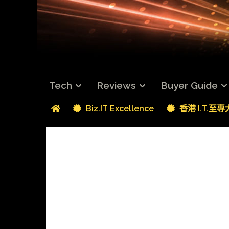
Tech
Reviews
Buyer Guide
Biz.IT Excellence
香港 I.T.至