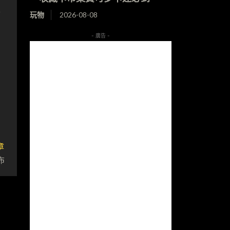
路
玩物
2026-08-08
- 廣告 -
章
佈