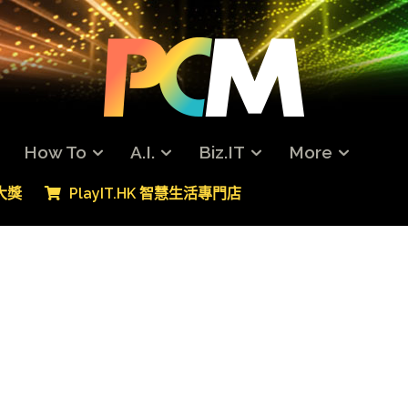
How To
A.I.
Biz.IT
More
專大獎
PlayIT.HK 智慧生活專門店