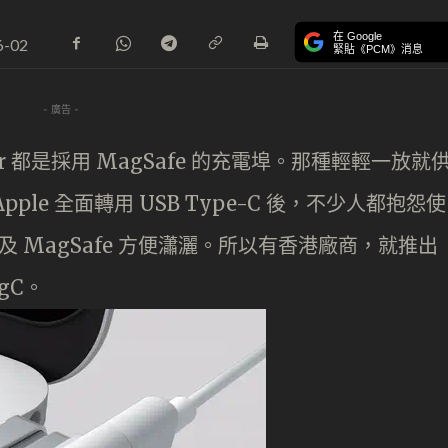
在 Google
6-02
緊貼《PCM》消息
- 廣告 -
k Air 都是採用 MagSafe 的充電埠。那種輕輕一放就
le 全面轉用 USB Type-C 後，不少人都抱怨使
終不及 MagSafe 方便瀟灑。所以有香港廠商，就推出
agC。