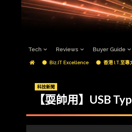
Tech
Reviews
Buyer Guide
Biz.IT Excellence
香港 I.T.至
科技新聞
【耍帥用】USB Typ